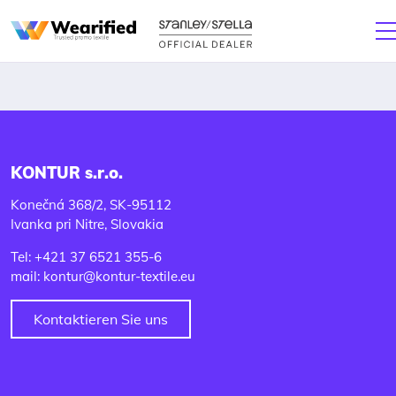
KONTUR s.r.o.
Konečná 368/2, SK-95112
Ivanka pri Nitre, Slovakia
Tel: +421 37 6521 355-6
mail: kontur@kontur-textile.eu
Kontaktieren Sie uns