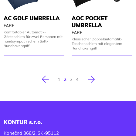
AC GOLF UMBRELLA
AOC POCKET
UMBRELLA
FARE
Komfortabler Automatik-
FARE
Gästeschirm für zwei Personen mit
Klassischer Doppelautomatik-
handsympathischem Soft-
Taschenschirm mit elegantem
Rundhakengriff
Rundhakengriff
Vorherige
Nächste
1
2
3
4
KONTUR s.r.o.
Konečná 368/2, SK-95112