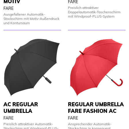
MOTIV
FARE
Preislich attraktiver
FARE
Doppelautomatik-Taschenschirm
Ausgefallener Automatik-
mit Windproof-PLUS-System
Stockschirm mit Motiv-Außendruck
und Kontursaum
AC REGULAR
REGULAR UMBRELLA
UMBRELLA
FARE FASHION AC
FARE
FARE
Preislich attraktiver Automatik-
Ansprechender Automatik-
Stockschirm mit Windproof-PLUS-
Stockschirm in konsequent