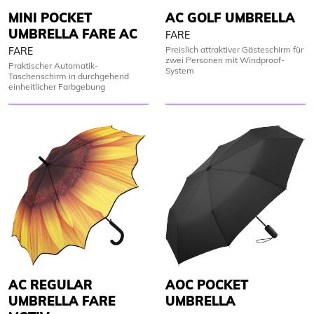
MINI POCKET
AC GOLF UMBRELLA
UMBRELLA FARE AC
FARE
Preislich attraktiver Gästeschirm für
FARE
zwei Personen mit Windproof-
Praktischer Automatik-
System
Taschenschirm in durchgehend
einheitlicher Farbgebung
AC REGULAR
AOC POCKET
UMBRELLA FARE
UMBRELLA