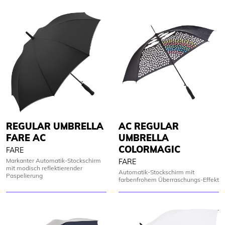
REGULAR UMBRELLA
AC REGULAR
FARE AC
UMBRELLA
COLORMAGIC
FARE
Markanter Automatik-Stockschirm
FARE
mit modisch reflektierender
Automatik-Stockschirm mit
Paspelierung
farbenfrohem Überraschungs-Effekt