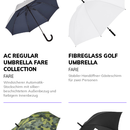
AC REGULAR
FIBREGLASS GOLF
UMBRELLA FARE
UMBRELLA
COLLECTION
FARE
Stabiler Handöffner-Gästeschirm
FARE
für zwei Personen
Windsicherer Automatik-
Stockschirm mit silber-
beschichtetem Außenbezug und
farbigem Innenbezug