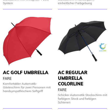
System
einheitlicher Farbgebung
AC GOLF UMBRELLA
AC REGULAR
UMBRELLA
FARE
COLORLINE
Komfortabler Automatik-
Gästeschirm für zwei Personen mit
FARE
handsympathischem Softgriff
Schicker Automatik-Stockschirm mit
farbigem Stock und farbigen
Schienen