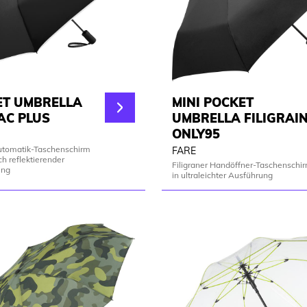
ET UMBRELLA
MINI POCKET
AC PLUS
UMBRELLA FILIGRAI
ONLY95
Automatik-Taschenschirm
FARE
h reflektierender
Filigraner Handöffner-Taschenschi
ung
in ultraleichter Ausführung