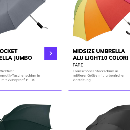
POCKET
MIDSIZE UMBRELLA
ELLA JUMBO
ALU LIGHT10 COLORI
FARE
ttraktiver
Formschöner Stockschirm in
omatik-Taschenschirm in
mittlerer Größe mit farbenfroher
 mit Windproof-PLUS-
Gestaltung