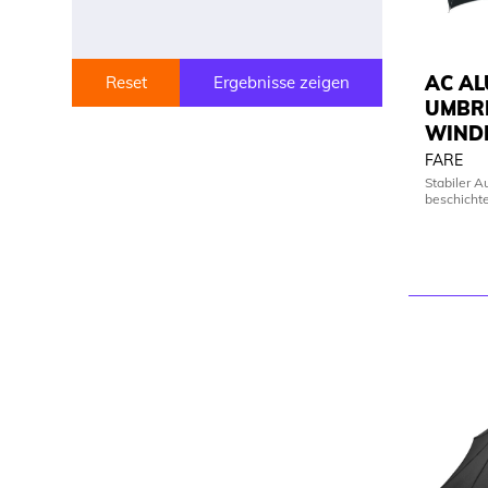
AC AL
Reset
Ergebnisse zeigen
UMBR
WIND
FARE
Stabiler A
beschich