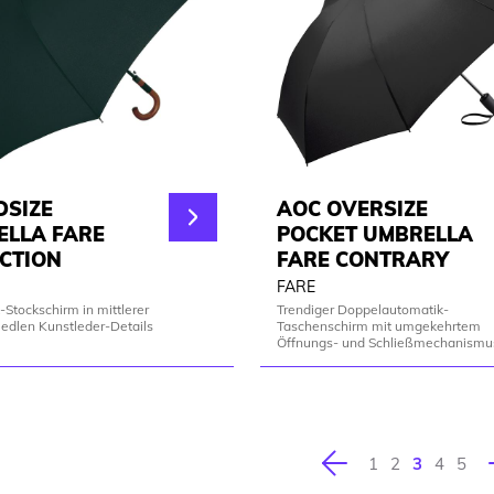
DSIZE
AOC OVERSIZE
ELLA FARE
POCKET UMBRELLA
CTION
FARE CONTRARY
FARE
Stockschirm in mittlerer
Trendiger Doppelautomatik-
edlen Kunstleder-Details
Taschenschirm mit umgekehrtem
Öffnungs- und Schließmechanismu
Vorherige
1
2
3
4
5