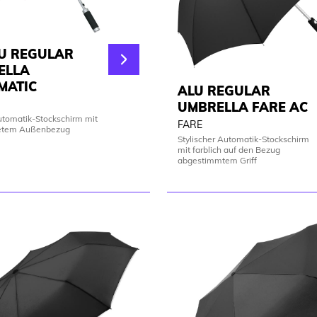
U REGULAR
ELLA
MATIC
ALU REGULAR
UMBRELLA FARE AC
utomatik-Stockschirm mit
FARE
tetem Außenbezug
Stylischer Automatik-Stockschirm
mit farblich auf den Bezug
abgestimmtem Griff