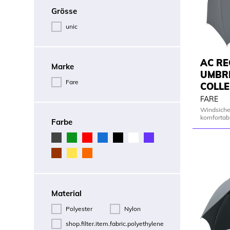
Grösse
unic
AC R
Marke
UMBR
Fare
COLLE
FARE
Windsiche
komfortab
Farbe
Material
Polyester
Nylon
shop.filter.item.fabric.polyethylene