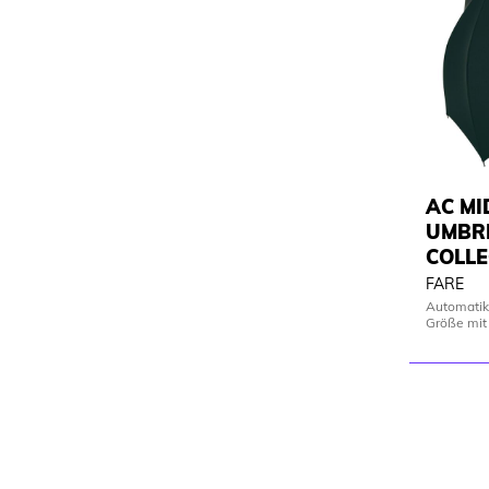
AC MI
UMBR
COLLE
FARE
Automatik-
Größe mit 