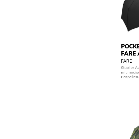
POCK
FARE 
FARE
Stabiler 
mit modisc
Paspelier