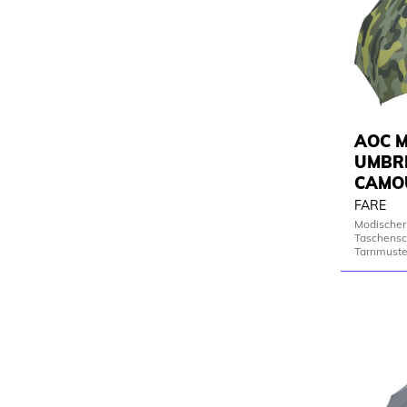
AOC M
UMBR
CAMO
FARE
Modischer
Taschensc
Tarnmuste