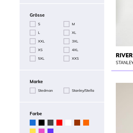
Grösse
S
M
L
XL
XXL
3XL
XS
4XL
RIVER
5XL
XXS
STANLEY
Marke
Stedman
Stanley/Stella
Farbe