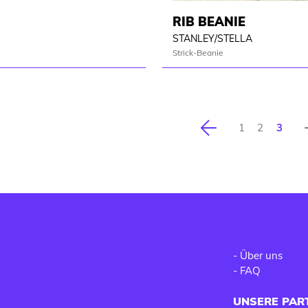
RIB BEANIE
STANLEY/STELLA
Strick-Beanie
Vorherige
1
2
3
-
Über uns
-
FAQ
UNSERE PAR