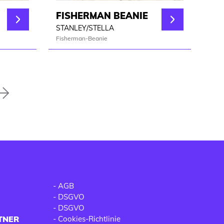
FISHERMAN BEANIE
STANLEY/STELLA
Fisherman-Beanie
Nächste
-
AGB
-
DSGVO
-
DSGVO
TNER
-
Cookies-Richtlinie