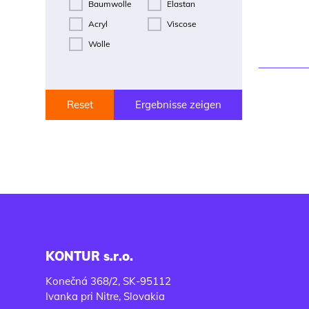
Baumwolle
Elastan
Acryl
Viscose
Wolle
Reset
Ergebnisse zeigen
KONTUR s.r.o.
Konečná 368/2, SK-95112
Ivanka pri Nitre, Slovakia