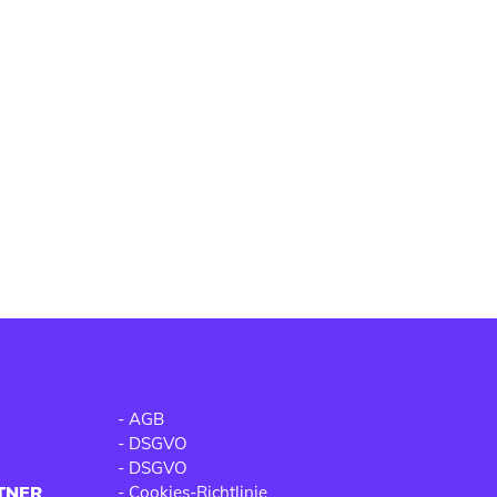
-
AGB
-
DSGVO
-
DSGVO
TNER
-
Cookies-Richtlinie