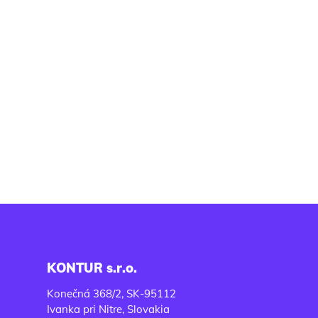
KONTUR s.r.o.
Konečná 368/2, SK-95112
Ivanka pri Nitre, Slovakia