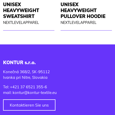
UNISEX
UNISEX
HEAVYWEIGHT
HEAVYWEIGHT
SWEATSHIRT
PULLOVER HOODIE
NEXTLEVELAPPAREL
NEXTLEVELAPPAREL
KONTUR s.r.o.
Konečná 368/2, SK-95112
Ivanka pri Nitre, Slovakia
Tel: +421 37 6521 355-6
mail: kontur@kontur-textile.eu
Kontaktieren Sie uns