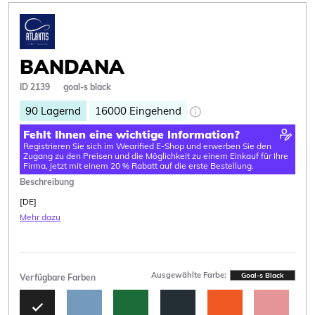
BANDANA
ID 2139
goal-s black
90
Lagernd
16000
Eingehend
Fehlt Ihnen eine wichtige Information?
Registrieren Sie sich im Wearified E-Shop und erwerben Sie den
Zugang zu den Preisen und die Möglichkeit zu einem Einkauf für Ihre
Firma, jetzt mit einem 20 % Rabatt auf die erste Bestellung.
Beschreibung
[DE]
Mehr dazu
Ausgewählte Farbe:
Goal-s Black
Verfügbare Farben