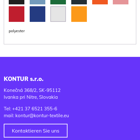
polyester
KONTUR s.r.o.
Konečná 368/2, SK-95112
Ivanka pri Nitre, Slovakia
Tel: +421 37 6521 355-6
mail: kontur@kontur-textile.eu
Kontaktieren Sie uns