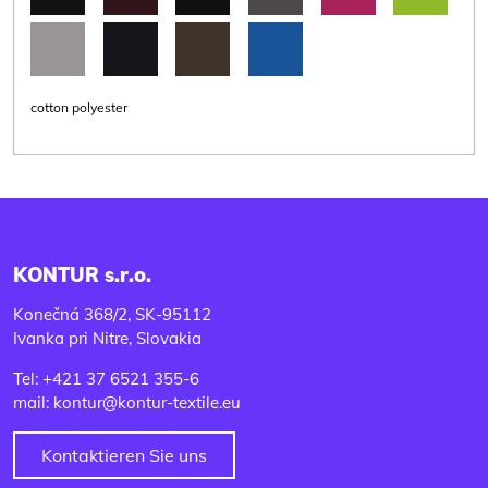
cotton polyester
KONTUR s.r.o.
Konečná 368/2, SK-95112
Ivanka pri Nitre, Slovakia
Tel: +421 37 6521 355-6
mail: kontur@kontur-textile.eu
Kontaktieren Sie uns