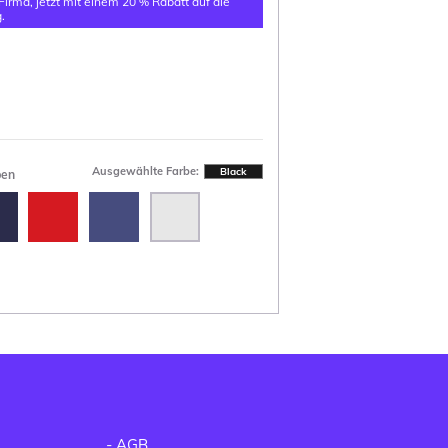
 Firma, jetzt mit einem 20 % Rabatt auf die
.
Ausgewählte Farbe:
Black
ben
-
AGB