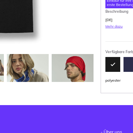
Einkauf für Ihre
erste Bestellung
Beschreibung
[DE]
Mehr dazu
Verfügbare Far
polyester
-
Über uns