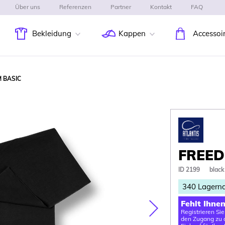
Über uns
Referenzen
Partner
Kontakt
FAQ
Bekleidung
Kappen
Accessoi
 BASIC
FREED
ID 2199
black
340
Lagern
Fehlt Ihne
Registrieren Si
Nasledujúca
den Zugang zu d