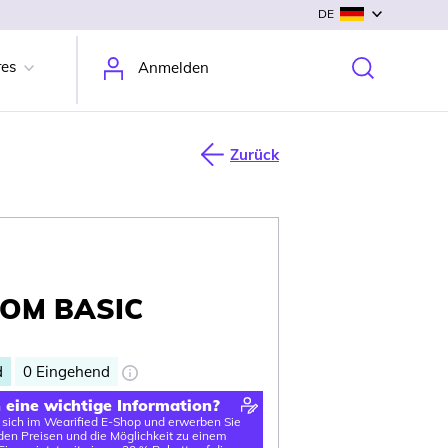
DE
res
Anmelden
Zurück
OM BASIC
d
0
Eingehend
n eine wichtige Information?
e sich im Wearified E-Shop und erwerben Sie
en Preisen und die Möglichkeit zu einem