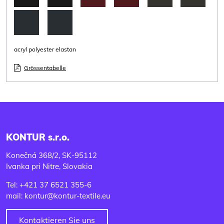
acryl polyester elastan
Grössentabelle
KONTUR s.r.o.
Konečná 368/2, SK-95112
Ivanka pri Nitre, Slovakia
Tel: +421 37 6521 355-6
mail: kontur@kontur-textile.eu
Kontaktieren Sie uns