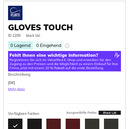
GLOVES TOUCH
ID 2209
black l/xl
0
Lagernd
0
Eingehend
Fehlt Ihnen eine wichtige Information?
Registrieren Sie sich im Wearified E-Shop und erwerben Sie den
Zugang zu den Preisen und die Möglichkeit zu einem Einkauf für Ihre
Firma, jetzt mit einem 20 % Rabatt auf die erste Bestellung.
Beschreibung
[DE]
Mehr dazu
Ausgewählte Farbe:
Black L/xl
Verfügbare Farben