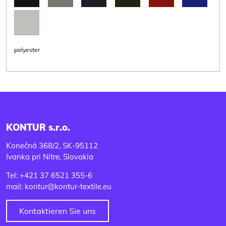
polyester
KONTUR s.r.o.
Konečná 368/2, SK-95112
Ivanka pri Nitre, Slovakia
Tel: +421 37 6521 355-6
mail: kontur@kontur-textile.eu
Kontaktieren Sie uns