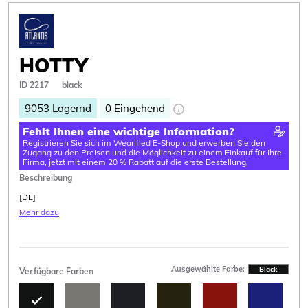
HOTTY
ID 2217
black
9053
Lagernd
0
Eingehend
Fehlt Ihnen eine wichtige Information?
Registrieren Sie sich im Wearified E-Shop und erwerben Sie den
Zugang zu den Preisen und die Möglichkeit zu einem Einkauf für Ihre
Firma, jetzt mit einem 20 % Rabatt auf die erste Bestellung.
Beschreibung
[DE]
Mehr dazu
Ausgewählte Farbe:
Black
Verfügbare Farben