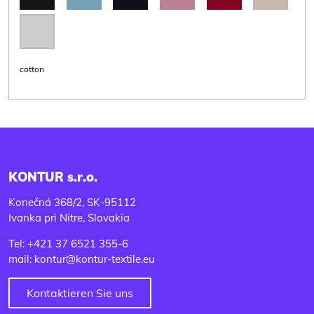
cotton
KONTUR s.r.o.
Konečná 368/2, SK-95112
Ivanka pri Nitre, Slovakia
Tel: +421 37 6521 355-6
mail: kontur@kontur-textile.eu
Kontaktieren Sie uns