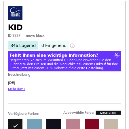
KID
ID 2227
mayo black
846
Lagernd
0
Eingehend
Fehlt Ihnen eine wichtige Information?
Registrieren Sie sich im Wearified E-Shop und erwerben Sie den
Zugang zu den Preisen und die Möglichkeit zu einem Einkauf für Ihre
Firma, jetzt mit einem 20 % Rabatt auf die erste Bestellung.
Beschreibung
[DE]
Mehr dazu
Ausgewählte Farbe:
Mayo Black
Verfügbare Farben