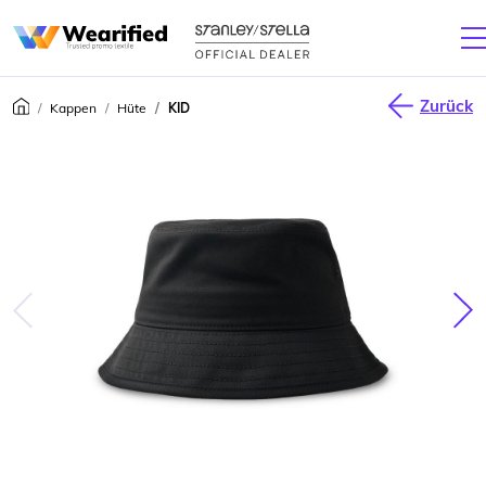
Zurück
Kappen
Hüte
KID
júca
Nas