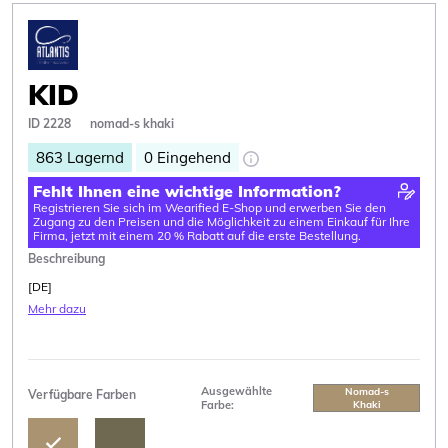
KID
ID 2228
nomad-s khaki
863
Lagernd
0
Eingehend
Fehlt Ihnen eine wichtige Information?
Registrieren Sie sich im Wearified E-Shop und erwerben Sie den
Zugang zu den Preisen und die Möglichkeit zu einem Einkauf für Ihre
Firma, jetzt mit einem 20 % Rabatt auf die erste Bestellung.
Beschreibung
[DE]
Mehr dazu
Ausgewählte
Nomad-s
Verfügbare Farben
Farbe:
Khaki