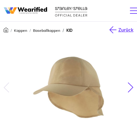
Zurück
Kappen
Baseballkappen
KID
júca
Nas