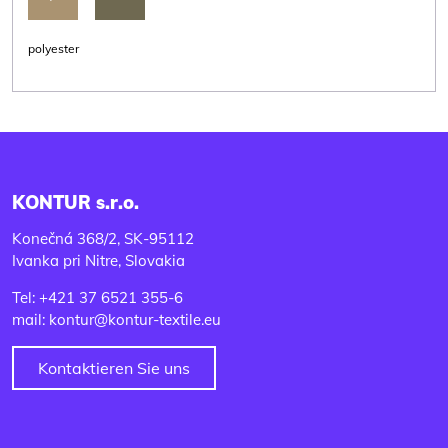
polyester
KONTUR s.r.o.
Konečná 368/2, SK-95112
Ivanka pri Nitre, Slovakia
Tel: +421 37 6521 355-6
mail: kontur@kontur-textile.eu
Kontaktieren Sie uns