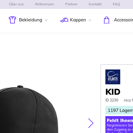
Über uns
Referenzen
Partner
Kontakt
FAQ
Bekleidung
Kappen
Accessoi
KID
ID 2230
recy 
1197
Lager
Fehlt Ihne
Registrieren Si
Nasledujúca
den Zugang zu d