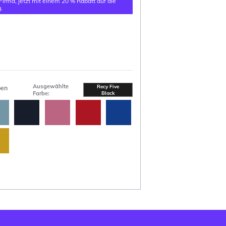
 Firma, jetzt mit einem 20 % Rabatt auf die
.
Ausgewählte
Recy Five
ben
Farbe:
Black