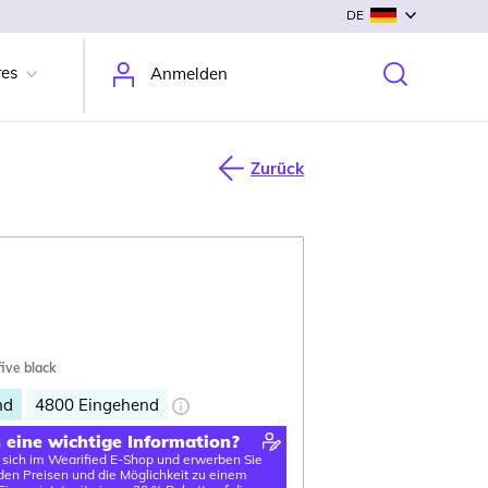
DE
res
Anmelden
Zurück
five black
nd
4800
Eingehend
n eine wichtige Information?
e sich im Wearified E-Shop und erwerben Sie
en Preisen und die Möglichkeit zu einem