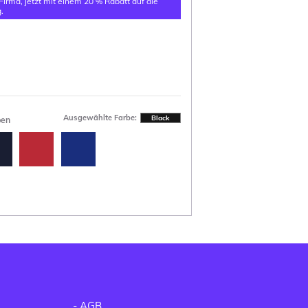
 Firma, jetzt mit einem 20 % Rabatt auf die
.
Ausgewählte Farbe:
Black
ben
-
AGB