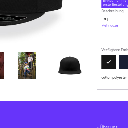
Einkauf für Ihre
erste Bestellung
Beschreibung
[DE]
Mehr dazu
Verfügbare Far
cotton polyester
-
Über uns