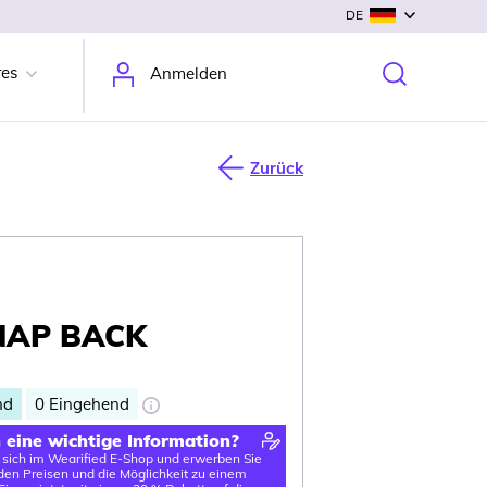
DE
res
Anmelden
Zurück
NAP BACK
nd
0
Eingehend
n eine wichtige Information?
e sich im Wearified E-Shop und erwerben Sie
en Preisen und die Möglichkeit zu einem