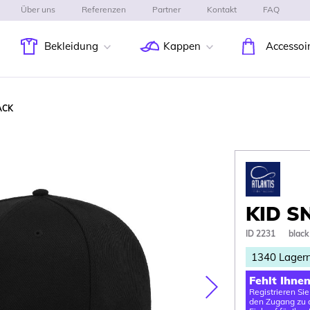
Über uns
Referenzen
Partner
Kontakt
FAQ
Bekleidung
Kappen
Accessoi
ACK
KID S
ID 2231
black
1340
Lager
Fehlt Ihne
Registrieren Si
Nasledujúca
den Zugang zu d