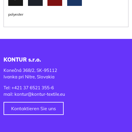
polyester
KONTUR s.r.o.
Konečná 368/2, SK-95112
Ivanka pri Nitre, Slovakia
Tel: +421 37 6521 355-6
mail: kontur@kontur-textile.eu
Kontaktieren Sie uns