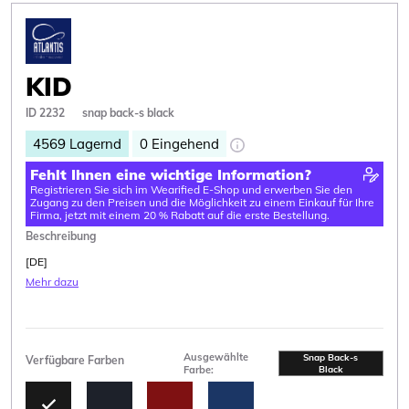
KID
ID 2232
snap back-s black
4569
Lagernd
0
Eingehend
Fehlt Ihnen eine wichtige Information?
Registrieren Sie sich im Wearified E-Shop und erwerben Sie den
Zugang zu den Preisen und die Möglichkeit zu einem Einkauf für Ihre
Firma, jetzt mit einem 20 % Rabatt auf die erste Bestellung.
Beschreibung
[DE]
Mehr dazu
Ausgewählte
Snap Back-s
Verfügbare Farben
Farbe:
Black