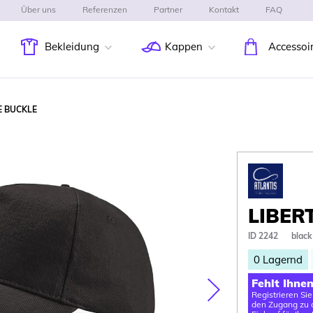
Über uns
Referenzen
Partner
Kontakt
FAQ
Bekleidung
Kappen
Accessoi
E BUCKLE
LIBER
ID 2242
black
0
Lagernd
Fehlt Ihne
Registrieren Si
Nasledujúca
den Zugang zu d