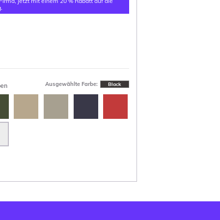
 Firma, jetzt mit einem 20 % Rabatt auf die
.
Ausgewählte Farbe:
Black
ben