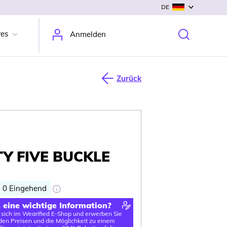
DE
res
Anmelden
Zurück
TY FIVE BUCKLE
0
Eingehend
n eine wichtige Information?
e sich im Wearified E-Shop und erwerben Sie
en Preisen und die Möglichkeit zu einem