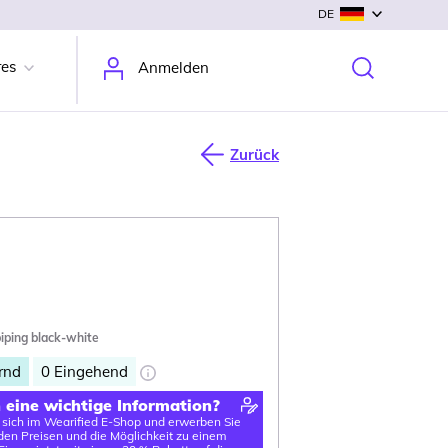
DE
res
Anmelden
Zurück
piping black-white
rnd
0
Eingehend
n eine wichtige Information?
e sich im Wearified E-Shop und erwerben Sie
en Preisen und die Möglichkeit zu einem