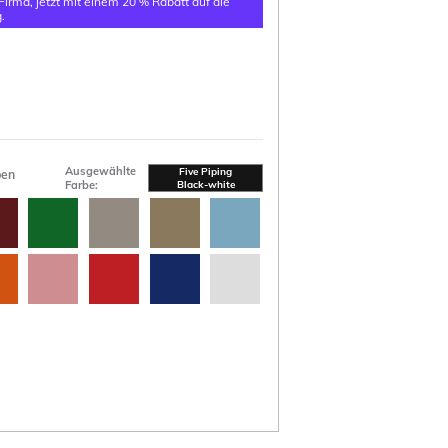
 Firma, jetzt mit einem 20 % Rabatt auf die
.
Ausgewählte
Five Piping
ben
Farbe:
Black-white