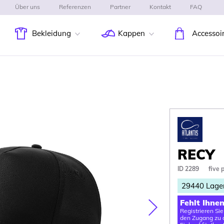
Über uns
Referenzen
Partner
Kontakt
FAQ
Bekleidung
Kappen
Accessoi
RECY
ID 2289
five 
29440
Lage
Fehlt Ihne
Registrieren Si
Nasledujúca
den Zugang zu d