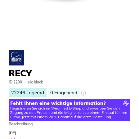
RECY
ID 2290
six black
22246
Lagernd
0
Eingehend
Fehlt Ihnen eine wichtige Information?
Registrieren Sie sich im Wearified E-Shop und erwerben Sie den
Zugang zu den Preisen und die Möglichkeit zu einem Einkauf für Ihre
Firma, jetzt mit einem 20 % Rabatt auf die erste Bestellung.
Beschreibung
[DE]