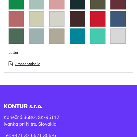
cotton
Grössentabelle
KONTUR s.r.o.
Konečná 368/2, SK-95112
Ivanka pri Nitre, Slovakia
Tel: +421 37 6521 355-6