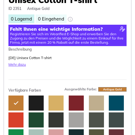
ID 2351
Antique Gold
0
Lagernd
0
Eingehend
Fehlt Ihnen eine wichtige Information?
Registrieren Sie sich im Wearified E-Shop und erwerben Sie den
Zugang zu den Preisen und die Möglichkeit zu einem Einkauf für Ihre
Firma, jetzt mit einem 20 % Rabatt auf die erste Bestellung.
Beschreibung
[DE] Unisex Cotton T-shirt
Mehr dazu
Ausgewählte Farbe:
Antique Gold
Verfügbare Farben