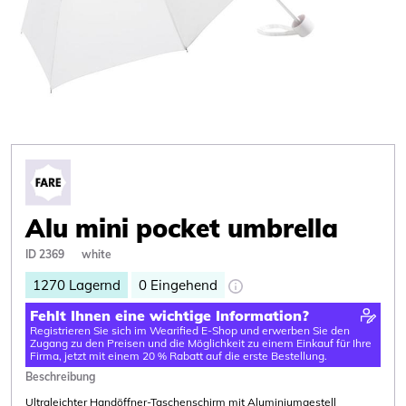
Alu mini pocket umbrella
ID 2369
white
1270
Lagernd
0
Eingehend
Fehlt Ihnen eine wichtige Information?
Registrieren Sie sich im Wearified E-Shop und erwerben Sie den
Zugang zu den Preisen und die Möglichkeit zu einem Einkauf für Ihre
Firma, jetzt mit einem 20 % Rabatt auf die erste Bestellung.
Beschreibung
Ultraleichter Handöffner-Taschenschirm mit Aluminiumgestell