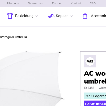
Über uns
Referenzen
Partner
Kontakt
FAQ
Bekleidung
Kappen
Accessoi
ft regular umbrella
AC woo
umbrel
ID 2385
whit
872
Lagern
Fehlt Ihne