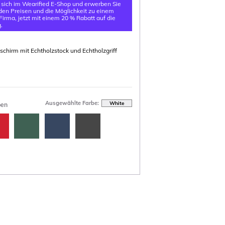
e sich im Wearified E-Shop und erwerben Sie
en Preisen und die Möglichkeit zu einem
 Firma, jetzt mit einem 20 % Rabatt auf die
.
chirm mit Echtholzstock und Echtholzgriff
Ausgewählte Farbe:
White
ben