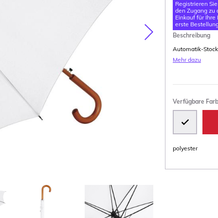
Registrieren Si
den Zugang zu d
Einkauf für Ihre
erste Bestellung
Beschreibung
Nasledujúca
Automatik-Stocks
Mehr dazu
Verfügbare Far
polyester