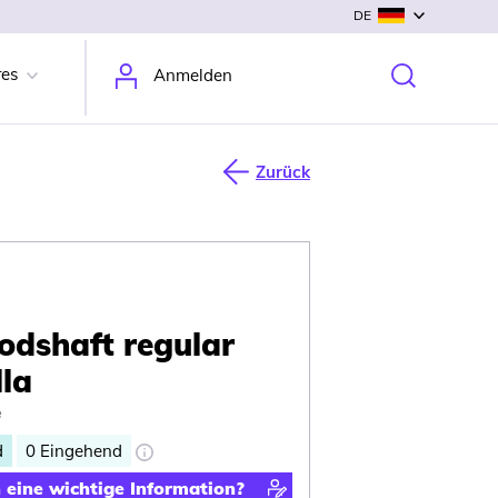
DE
res
Anmelden
Zurück
dshaft regular
la
e
d
0
Eingehend
n eine wichtige Information?