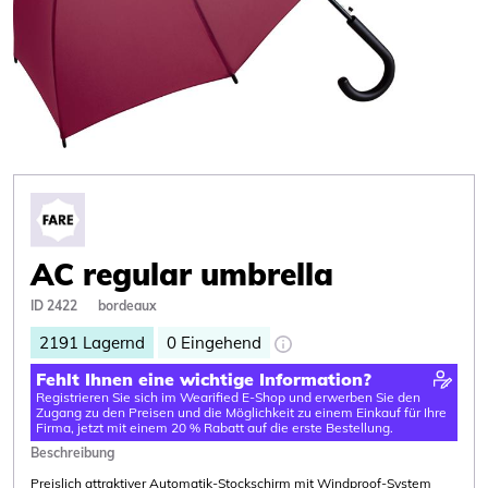
AC regular umbrella
ID 2422
bordeaux
2191
Lagernd
0
Eingehend
Fehlt Ihnen eine wichtige Information?
Registrieren Sie sich im Wearified E-Shop und erwerben Sie den
Zugang zu den Preisen und die Möglichkeit zu einem Einkauf für Ihre
Firma, jetzt mit einem 20 % Rabatt auf die erste Bestellung.
Beschreibung
Preislich attraktiver Automatik-Stockschirm mit Windproof-System