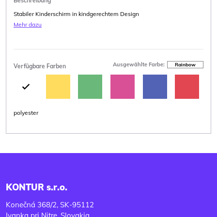
Beschreibung
Stabiler Kinderschirm in kindgerechtem Design
Mehr dazu
Ausgewählte Farbe:
Rainbow
Verfügbare Farben
polyester
KONTUR s.r.o.
Konečná 368/2, SK-95112
Ivanka pri Nitre, Slovakia