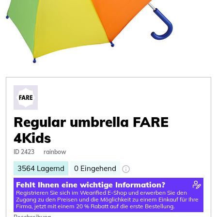
Regular umbrella FARE
4Kids
ID 2423
rainbow
3564
Lagernd
0
Eingehend
Fehlt Ihnen eine wichtige Information?
Registrieren Sie sich im Wearified E-Shop und erwerben Sie den
Zugang zu den Preisen und die Möglichkeit zu einem Einkauf für Ihre
Firma, jetzt mit einem 20 % Rabatt auf die erste Bestellung.