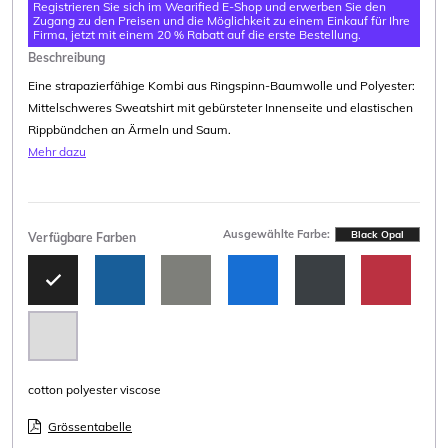
Registrieren Sie sich im Wearified E-Shop und erwerben Sie den
Zugang zu den Preisen und die Möglichkeit zu einem Einkauf für Ihre
Firma, jetzt mit einem 20 % Rabatt auf die erste Bestellung.
Beschreibung
Eine strapazierfähige Kombi aus Ringspinn-Baumwolle und Polyester:
Mittelschweres Sweatshirt mit gebürsteter Innenseite und elastischen
Rippbündchen an Ärmeln und Saum.
Mehr dazu
Ausgewählte Farbe:
Black Opal
Verfügbare Farben
cotton polyester viscose
Grössentabelle