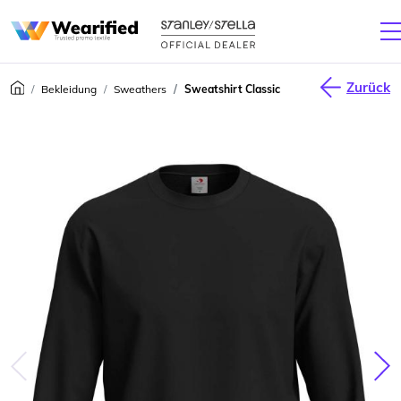
Zurück
Bekleidung
Sweathers
Sweatshirt Classic
júca
Nas