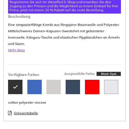
Registrieren Sie sich im Wearified E-Shop und erwerben Sie den
Zugang zu den Preisen und die Möglichkeit zu einem Einkauf für Ihre
Firma, jetzt mit einem 20 % Rabatt auf die erste Bestellung.
Beschreibung
Eine strapazierfähige Kombi aus Ringspinn-Baumwolle und Polyester:
Mittelschweres Damen-Kapuzen-Sweatshirt mit gebürsteter
Innenseite, Känguru-Tasche und elastischen Rippbündchen an Ärmeln
und Saum.
Mehr dazu
Ausgewählte Farbe:
Black Opal
Verfügbare Farben
cotton polyester viscose
Grössentabelle