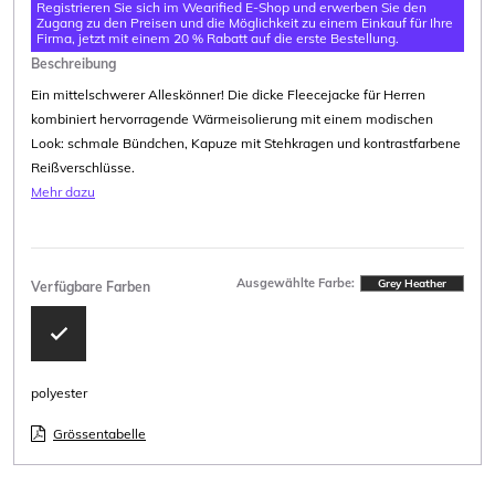
Registrieren Sie sich im Wearified E-Shop und erwerben Sie den
Zugang zu den Preisen und die Möglichkeit zu einem Einkauf für Ihre
Firma, jetzt mit einem 20 % Rabatt auf die erste Bestellung.
Beschreibung
Ein mittelschwerer Alleskönner! Die dicke Fleecejacke für Herren
kombiniert hervorragende Wärmeisolierung mit einem modischen
Look: schmale Bündchen, Kapuze mit Stehkragen und kontrastfarbene
Reißverschlüsse.
Mehr dazu
Ausgewählte Farbe:
Grey Heather
Verfügbare Farben
polyester
Grössentabelle