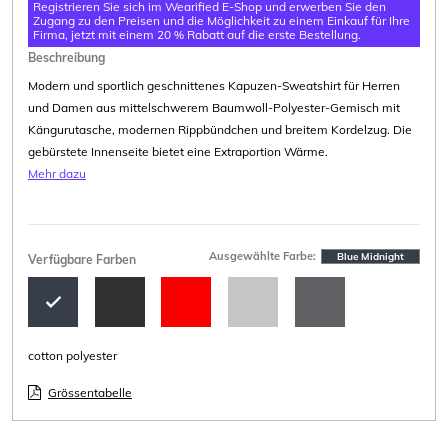
Registrieren Sie sich im Wearified E-Shop und erwerben Sie den
Zugang zu den Preisen und die Möglichkeit zu einem Einkauf für Ihre
Firma, jetzt mit einem 20 % Rabatt auf die erste Bestellung.
Beschreibung
Modern und sportlich geschnittenes Kapuzen-Sweatshirt für Herren
und Damen aus mittelschwerem Baumwoll-Polyester-Gemisch mit
Kängurutasche, modernen Rippbündchen und breitem Kordelzug. Die
gebürstete Innenseite bietet eine Extraportion Wärme.
Mehr dazu
Ausgewählte Farbe:
Blue Midnight
Verfügbare Farben
cotton polyester
Grössentabelle