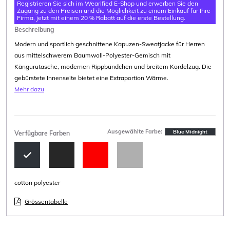
Registrieren Sie sich im Wearified E-Shop und erwerben Sie den
Zugang zu den Preisen und die Möglichkeit zu einem Einkauf für Ihre
Firma, jetzt mit einem 20 % Rabatt auf die erste Bestellung.
Beschreibung
Modern und sportlich geschnittene Kapuzen-Sweatjacke für Herren
aus mittelschwerem Baumwoll-Polyester-Gemisch mit
Kängurutasche, modernen Rippbündchen und breitem Kordelzug. Die
gebürstete Innenseite bietet eine Extraportion Wärme.
Mehr dazu
Ausgewählte Farbe:
Blue Midnight
Verfügbare Farben
cotton polyester
Grössentabelle