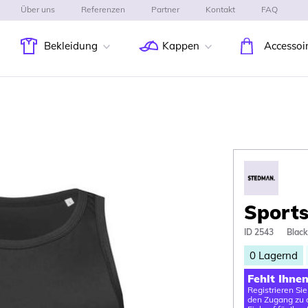
Über uns
Referenzen
Partner
Kontakt
FAQ
Bekleidung
Kappen
Accessoi
Sports
ID 2543
Black
0
Lagernd
Fehlt Ihne
Registrieren Si
den Zugang zu d