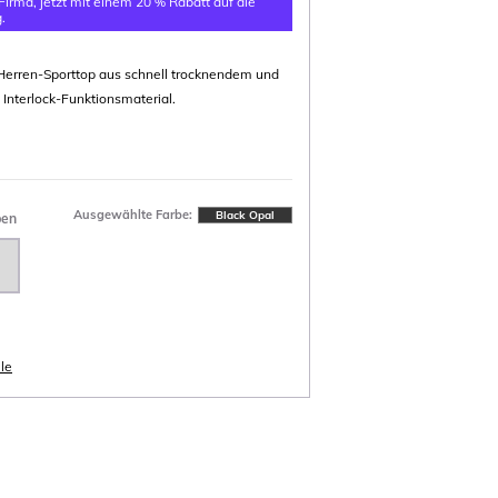
 Firma, jetzt mit einem 20 % Rabatt auf die
.
Herren-Sporttop aus schnell trocknendem und
Interlock-Funktionsmaterial.
Ausgewählte Farbe:
Black Opal
ben
le