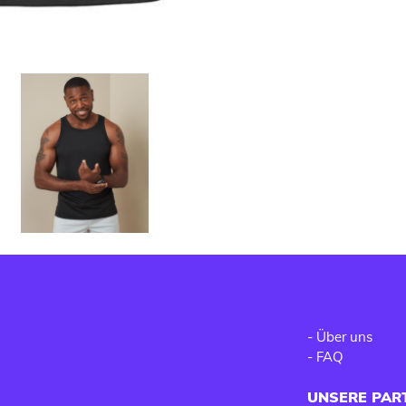
-
Über uns
-
FAQ
UNSERE PAR