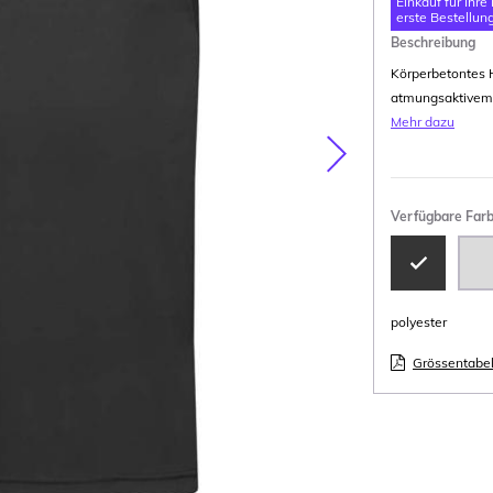
Einkauf für Ihre
erste Bestellung
Beschreibung
Körperbetontes 
atmungsaktivem 
Mehr dazu
Nasledujúca
Verfügbare Far
polyester
Grössentabel