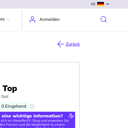
DE
res
Anmelden
Zurück
 Top
 Opal
0
Eingehend
n eine wichtige Information?
e sich im Wearified E-Shop und erwerben Sie
en Preisen und die Möglichkeit zu einem