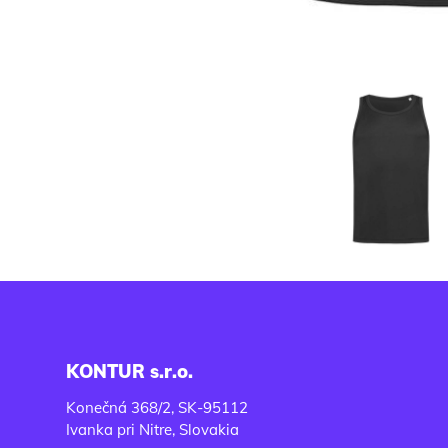
KONTUR s.r.o.
Konečná 368/2, SK-95112
Ivanka pri Nitre, Slovakia