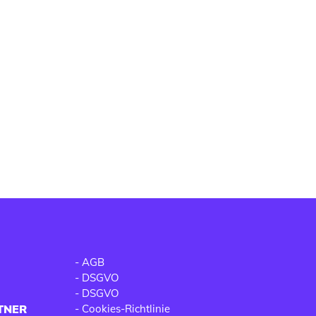
-
AGB
-
DSGVO
-
DSGVO
TNER
-
Cookies-Richtlinie