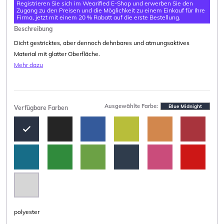
Registrieren Sie sich im Wearified E-Shop und erwerben Sie den
Zugang zu den Preisen und die Möglichkeit zu einem Einkauf für Ihre
Firma, jetzt mit einem 20 % Rabatt auf die erste Bestellung.
Beschreibung
Dicht gestricktes, aber dennoch dehnbares und atmungsaktives
Material mit glatter Oberfläche.
Mehr dazu
Ausgewählte Farbe:
Blue Midnight
Verfügbare Farben
polyester