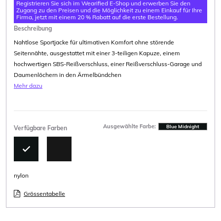
Registrieren Sie sich im Wearified E-Shop und erwerben Sie den
Zugang zu den Preisen und die Möglichkeit zu einem Einkauf für Ihre
Firma, jetzt mit einem 20 % Rabatt auf die erste Bestellung.
Beschreibung
Nahtlose Sportjacke für ultimativen Komfort ohne störende
Seitennähte, ausgestattet mit einer 3-teiligen Kapuze, einem
hochwertigen SBS-Reißverschluss, einer Reißverschluss-Garage und
Daumenlöchern in den Ärmelbündchen
Mehr dazu
Ausgewählte Farbe:
Blue Midnight
Verfügbare Farben
nylon
Grössentabelle