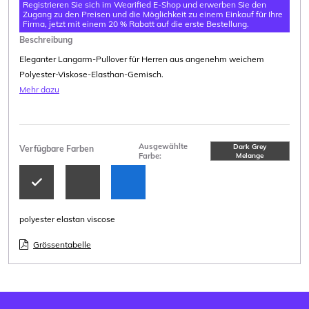
Registrieren Sie sich im Wearified E-Shop und erwerben Sie den
Zugang zu den Preisen und die Möglichkeit zu einem Einkauf für Ihre
Firma, jetzt mit einem 20 % Rabatt auf die erste Bestellung.
Beschreibung
Eleganter Langarm-Pullover für Herren aus angenehm weichem
Polyester-Viskose-Elasthan-Gemisch.
Mehr dazu
Ausgewählte
Dark Grey
Verfügbare Farben
Farbe:
Melange
polyester elastan viscose
Grössentabelle