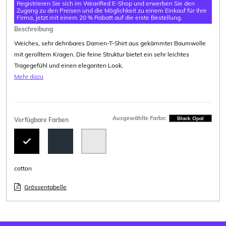
Registrieren Sie sich im Wearified E-Shop und erwerben Sie den
Zugang zu den Preisen und die Möglichkeit zu einem Einkauf für Ihre
Firma, jetzt mit einem 20 % Rabatt auf die erste Bestellung.
Beschreibung
Weiches, sehr dehnbares Damen-T-Shirt aus gekämmter Baumwolle
mit gerolltem Kragen. Die feine Struktur bietet ein sehr leichtes
Tragegefühl und einen eleganten Look.
Mehr dazu
Ausgewählte Farbe:
Black Opal
Verfügbare Farben
cotton
Grössentabelle