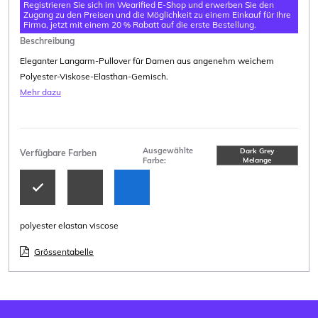
Registrieren Sie sich im Wearified E-Shop und erwerben Sie den
Zugang zu den Preisen und die Möglichkeit zu einem Einkauf für Ihre
Firma, jetzt mit einem 20 % Rabatt auf die erste Bestellung.
Beschreibung
Eleganter Langarm-Pullover für Damen aus angenehm weichem
Polyester-Viskose-Elasthan-Gemisch.
Mehr dazu
Ausgewählte
Dark Grey
Verfügbare Farben
Farbe:
Melange
polyester elastan viscose
Grössentabelle