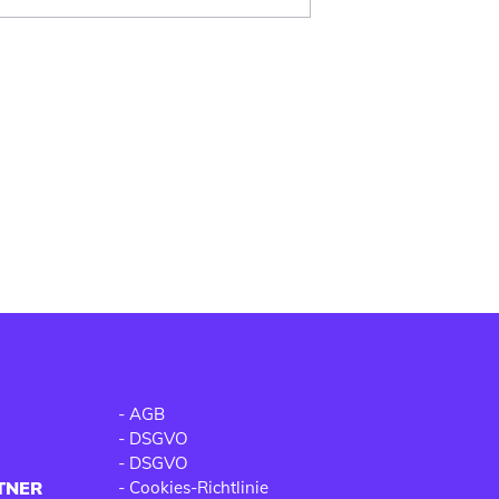
-
AGB
-
DSGVO
-
DSGVO
TNER
-
Cookies-Richtlinie