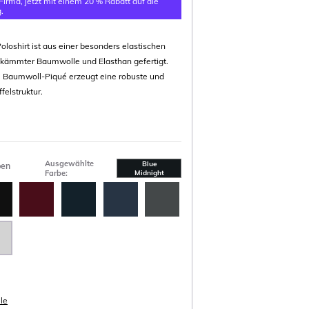
 Firma, jetzt mit einem 20 % Rabatt auf die
.
oshirt ist aus einer besonders elastischen
kämmter Baumwolle und Elasthan gefertigt.
 Baumwoll-Piqué erzeugt eine robuste und
elstruktur.
Ausgewählte
Blue
ben
Farbe:
Midnight
le