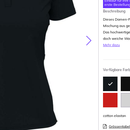
Einkauf für Ihre
erste Bestellung
Beschreibung
Dieses Damen-Pol
Mischung aus ge
Das hochwertige
doch weiche Waff
Nasledujúca
Mehr dazu
Verfügbare Far
cotton elastan
Grössentabel