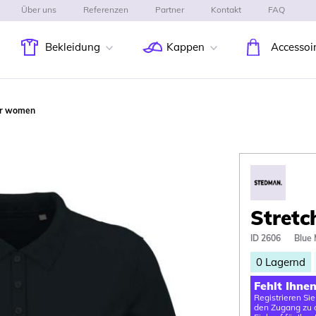
Über uns
Referenzen
Partner
Kontakt
FAQ
Bekleidung
Kappen
Accessoi
for women
Stretc
ID 2606
Blue 
0
Lagernd
Fehlt Ihne
Registrieren Si
den Zugang zu d