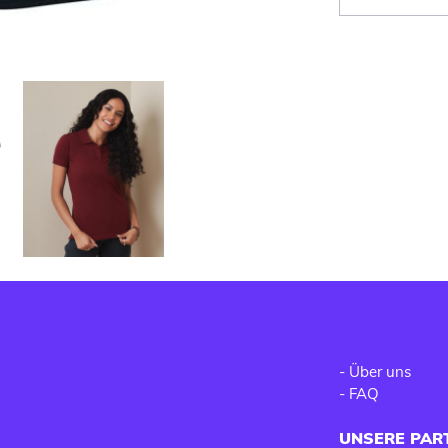
-
Über uns
-
FAQ
UNSERE PAR