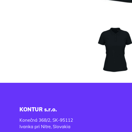
KONTUR s.r.o.
Konečná 368/2, SK-95112
Ivanka pri Nitre, Slovakia