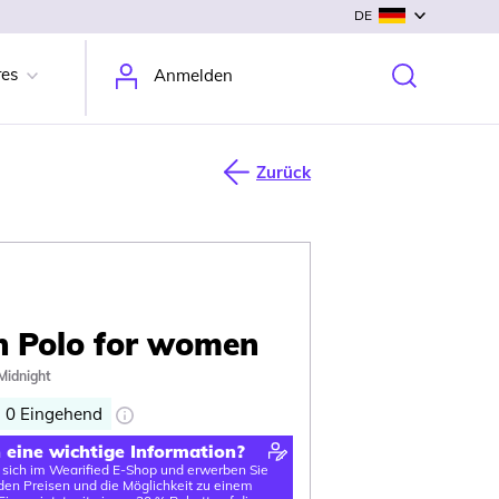
DE
res
Anmelden
Zurück
h Polo for women
Midnight
0
Eingehend
n eine wichtige Information?
e sich im Wearified E-Shop und erwerben Sie
en Preisen und die Möglichkeit zu einem