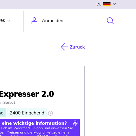
DE
res
Anmelden
Zurück
 Expresser 2.0
n Sorbet
nd
2400
Eingehend
n eine wichtige Information?
e sich im Wearified E-Shop und erwerben Sie
en Preisen und die Möglichkeit zu einem