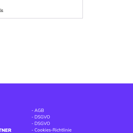
le
-
AGB
-
DSGVO
-
DSGVO
TNER
-
Cookies-Richtlinie