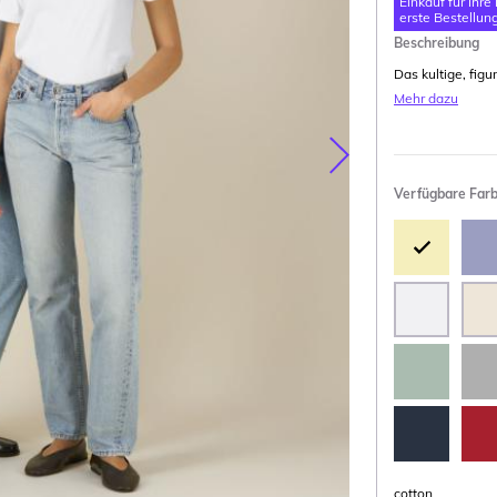
Einkauf für Ihre
erste Bestellung
Beschreibung
Das kultige, fig
Mehr dazu
Nasledujúca
Verfügbare Far
cotton