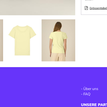
Grössentabel
-
Über uns
-
FAQ
UNSERE PAR