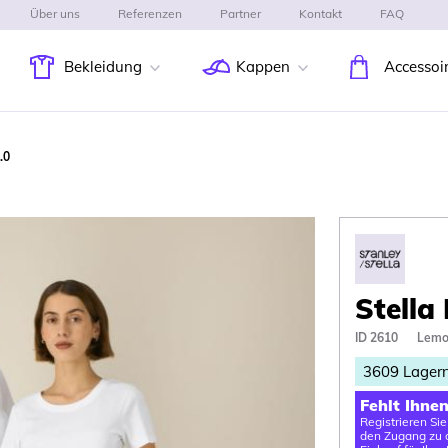
Über uns
Referenzen
Partner
Kontakt
FAQ
Bekleidung
Kappen
Accessoi
.0
Stella
ID 2610
Lemo
3609
Lager
Fehlt Ihne
Registrieren Si
den Zugang zu d