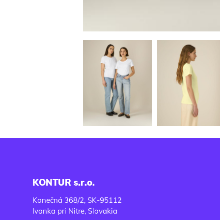
KONTUR s.r.o.
Konečná 368/2, SK-95112
Ivanka pri Nitre, Slovakia