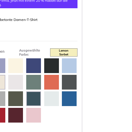
 Firma, jetzt mit einem 20 % Rabatt auf die
.
urbetonte Damen-T-Shirt
Ausgewählte
Lemon
ben
Farbe:
Sorbet