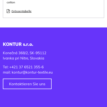
cotton
Grössentabelle
KONTUR s.r.o.
Konečná 368/2, SK-95112
Ivanka pri Nitre, Slovakia
Tel: +421 37 6521 355-6
mail: kontur@kontur-textile.eu
Kontaktieren Sie uns