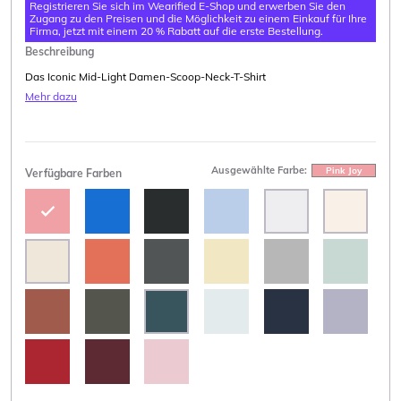
Registrieren Sie sich im Wearified E-Shop und erwerben Sie den
Zugang zu den Preisen und die Möglichkeit zu einem Einkauf für Ihre
Firma, jetzt mit einem 20 % Rabatt auf die erste Bestellung.
Beschreibung
Das Iconic Mid-Light Damen-Scoop-Neck-T-Shirt
Mehr dazu
Ausgewählte Farbe:
Pink Joy
Verfügbare Farben