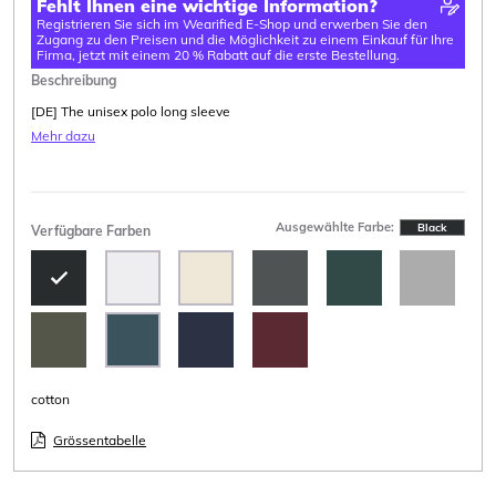
Fehlt Ihnen eine wichtige Information?
Registrieren Sie sich im Wearified E-Shop und erwerben Sie den
Zugang zu den Preisen und die Möglichkeit zu einem Einkauf für Ihre
Firma, jetzt mit einem 20 % Rabatt auf die erste Bestellung.
Beschreibung
[DE] The unisex polo long sleeve
Mehr dazu
Ausgewählte Farbe:
Black
Verfügbare Farben
cotton
Grössentabelle