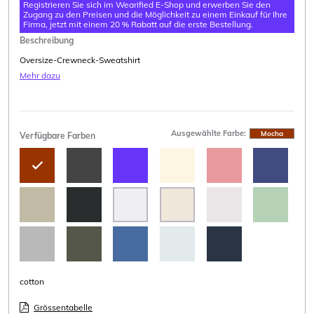
Registrieren Sie sich im Wearified E-Shop und erwerben Sie den
Zugang zu den Preisen und die Möglichkeit zu einem Einkauf für Ihre
Firma, jetzt mit einem 20 % Rabatt auf die erste Bestellung.
Beschreibung
Oversize-Crewneck-Sweatshirt
Mehr dazu
Ausgewählte Farbe:
Mocha
Verfügbare Farben
cotton
Grössentabelle