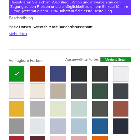
Registrieren Sie sich im Wearified E-Shop und erwerben Sie den
Zugang zu den Preisen und die Möglichkeit zu einem Einkauf für Ihre
Firma, jetzt mit einem 20 % Rabatt auf die erste Bestellung.
Beschreibung
Basic Unisex-Sweatshirt mit Rundhalsausschnitt
Mehr dazu
Ausgewählte Farbe:
Verdant Green
Verfügbare Farben