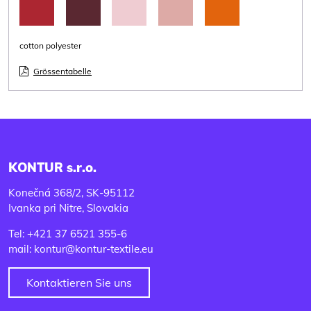
cotton polyester
Grössentabelle
KONTUR s.r.o.
Konečná 368/2, SK-95112
Ivanka pri Nitre, Slovakia
Tel: +421 37 6521 355-6
mail: kontur@kontur-textile.eu
Kontaktieren Sie uns