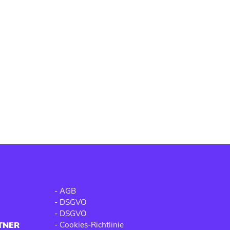
-
AGB
-
DSGVO
-
DSGVO
TNER
-
Cookies-Richtlinie