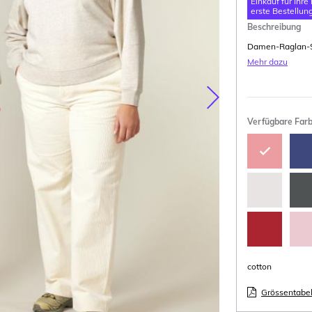
Einkauf für Ihre
erste Bestellung
Beschreibung
Damen-Raglan-S
Mehr dazu
Nasledujúca
Verfügbare Far
cotton
Grössentabel