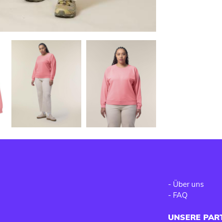
-
Über uns
-
FAQ
UNSERE PAR