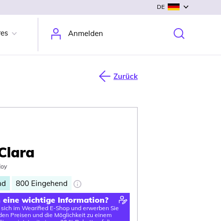
DE
res
Anmelden
Zurück
 Clara
Joy
nd
800
Eingehend
n eine wichtige Information?
e sich im Wearified E-Shop und erwerben Sie
en Preisen und die Möglichkeit zu einem