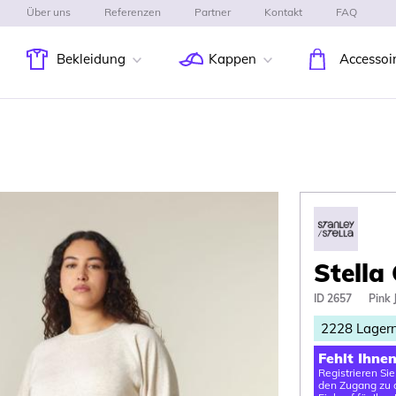
Über uns
Referenzen
Partner
Kontakt
FAQ
Bekleidung
Kappen
Accessoi
Stella
ID 2657
Pink 
2228
Lager
Fehlt Ihne
Registrieren Si
den Zugang zu d