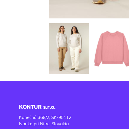
KONTUR s.r.o.
Konečná 368/2, SK-95112
Ivanka pri Nitre, Slovakia