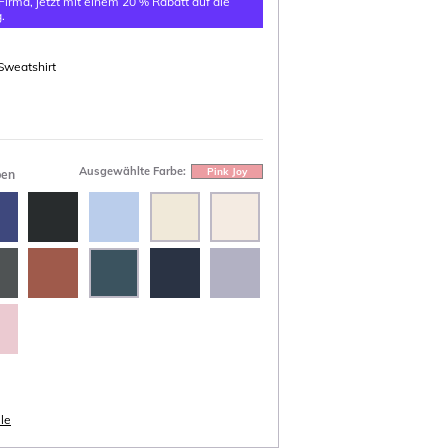
 Firma, jetzt mit einem 20 % Rabatt auf die
.
weatshirt
Ausgewählte Farbe:
Pink Joy
ben
le