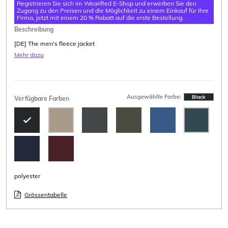
Registrieren Sie sich im Wearified E-Shop und erwerben Sie den
Zugang zu den Preisen und die Möglichkeit zu einem Einkauf für Ihre
Firma, jetzt mit einem 20 % Rabatt auf die erste Bestellung.
Beschreibung
[DE] The men's fleece jacket
Mehr dazu
Ausgewählte Farbe:
Black
Verfügbare Farben
polyester
Grössentabelle