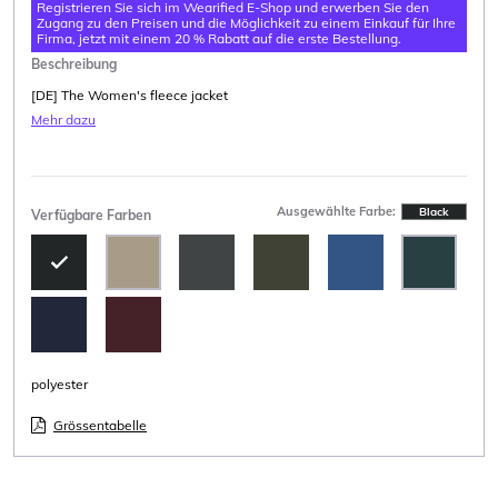
Registrieren Sie sich im Wearified E-Shop und erwerben Sie den
Zugang zu den Preisen und die Möglichkeit zu einem Einkauf für Ihre
Firma, jetzt mit einem 20 % Rabatt auf die erste Bestellung.
Beschreibung
[DE] The Women's fleece jacket
Mehr dazu
Ausgewählte Farbe:
Black
Verfügbare Farben
polyester
Grössentabelle