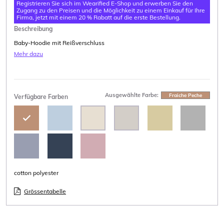
Registrieren Sie sich im Wearified E-Shop und erwerben Sie den
Zugang zu den Preisen und die Möglichkeit zu einem Einkauf für Ihre
Firma, jetzt mit einem 20 % Rabatt auf die erste Bestellung.
Beschreibung
Baby-Hoodie mit Reißverschluss
Mehr dazu
Ausgewählte Farbe:
Fraiche Peche
Verfügbare Farben
cotton polyester
Grössentabelle