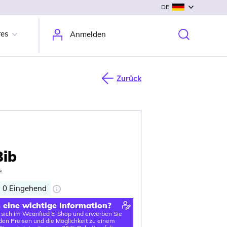
DE
res
Anmelden
Zurück
Bib
e
0
Eingehend
n eine wichtige Information?
e sich im Wearified E-Shop und erwerben Sie
en Preisen und die Möglichkeit zu einem