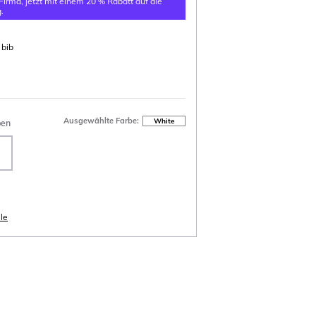
 Firma, jetzt mit einem 20 % Rabatt auf die
.
 bib
Ausgewählte Farbe:
White
ben
le