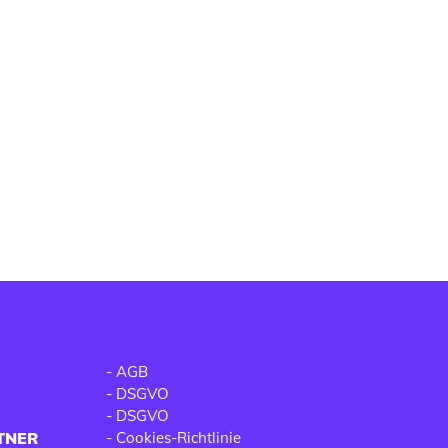
-
AGB
-
DSGVO
-
DSGVO
TNER
-
Cookies-Richtlinie