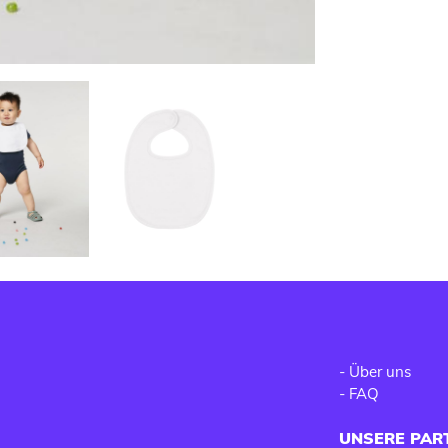
-
Über uns
-
FAQ
UNSERE PAR