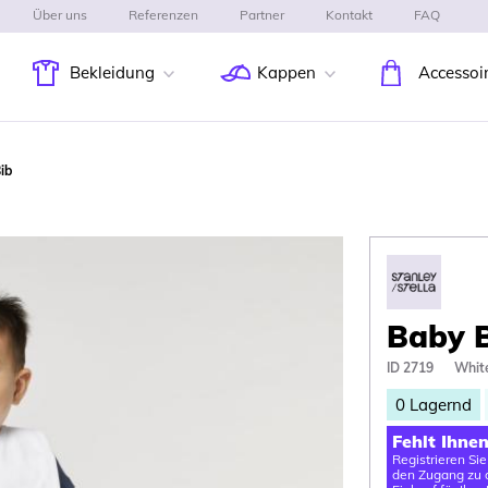
Über uns
Referenzen
Partner
Kontakt
FAQ
Bekleidung
Kappen
Accessoi
ib
Baby 
ID 2719
Whit
0
Lagernd
Fehlt Ihne
Registrieren Si
den Zugang zu d