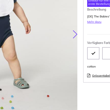
Einkauf für Ihre
erste Bestellung
Beschreibung
[DE] The Babies'
Mehr dazu
Nasledujúca
Verfügbare Far
cotton
Grössentabel