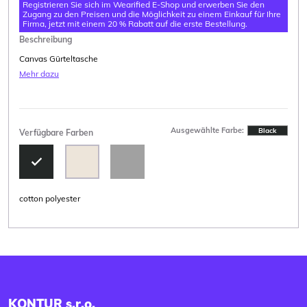
Registrieren Sie sich im Wearified E-Shop und erwerben Sie den
Zugang zu den Preisen und die Möglichkeit zu einem Einkauf für Ihre
Firma, jetzt mit einem 20 % Rabatt auf die erste Bestellung.
Beschreibung
Canvas Gürteltasche
Mehr dazu
Ausgewählte Farbe:
Black
Verfügbare Farben
cotton polyester
KONTUR s.r.o.