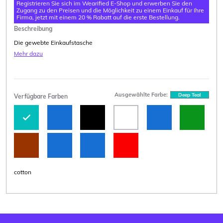
Registrieren Sie sich im Wearified E-Shop und erwerben Sie den
Zugang zu den Preisen und die Möglichkeit zu einem Einkauf für Ihre
Firma, jetzt mit einem 20 % Rabatt auf die erste Bestellung.
Beschreibung
Die gewebte Einkaufstasche
Mehr dazu
Ausgewählte Farbe:
Deep Teal
Verfügbare Farben
cotton