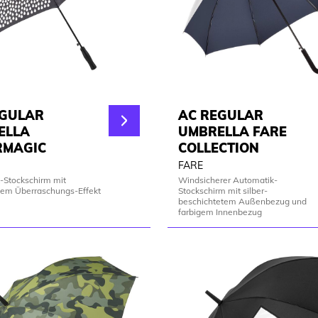
EGULAR
AC REGULAR
ELLA
UMBRELLA FARE
RMAGIC
COLLECTION
FARE
-Stockschirm mit
Windsicherer Automatik-
hem Überraschungs-Effekt
Stockschirm mit silber-
beschichtetem Außenbezug und
farbigem Innenbezug