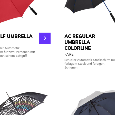
LF UMBRELLA
AC REGULAR
UMBRELLA
COLORLINE
ler Automatik-
rm für zwei Personen mit
FARE
thischem Softgriff
Schicker Automatik-Stockschirm mi
farbigem Stock und farbigen
Schienen