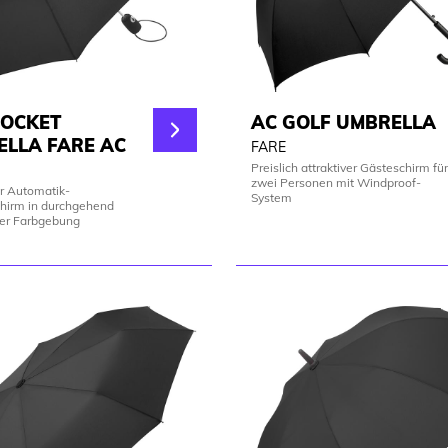
POCKET
AC GOLF UMBRELLA
LLA FARE AC
FARE
Preislich attraktiver Gästeschirm für
zwei Personen mit Windproof-
er Automatik-
System
hirm in durchgehend
her Farbgebung