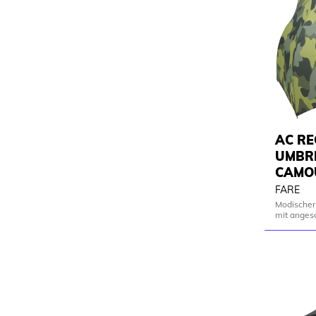
AC R
UMBR
CAMO
FARE
Modischer
mit anges