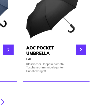
AOC POCKET
UMBRELLA
FARE
Klassischer Doppelautomatik-
Taschenschirm mit elegantem
Rundhakengriff
Nächste