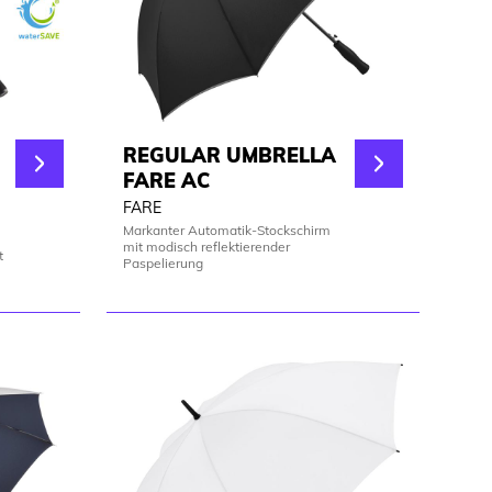
REGULAR UMBRELLA
FARE AC
FARE
Markanter Automatik-Stockschirm
mit modisch reflektierender
t
Paspelierung