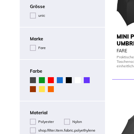
Grösse
unic
MINI 
Marke
UMBRE
Fare
FARE
Praktisch
Taschensc
einheitlic
Farbe
Material
Polyester
Nylon
shop.filter.item.fabric.polyethylene