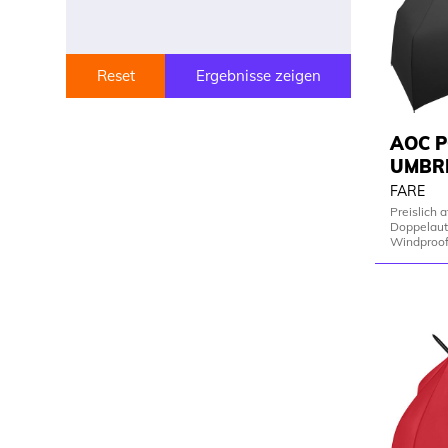
Reset
Ergebnisse zeigen
AOC 
UMBR
FARE
Preislich a
Doppelaut
Windproo