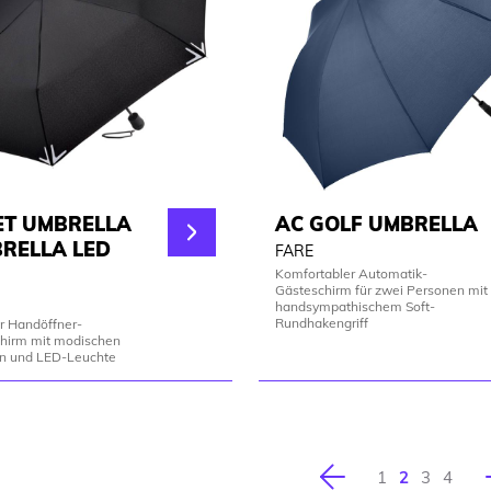
ET UMBRELLA
AC GOLF UMBRELLA
RELLA LED
FARE
Komfortabler Automatik-
Gästeschirm für zwei Personen mit
handsympathischem Soft-
Rundhakengriff
er Handöffner-
hirm mit modischen
en und LED-Leuchte
Vorherige
1
2
3
4