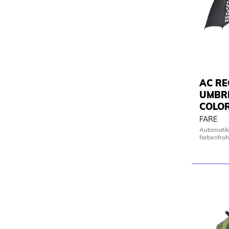
AC R
UMBR
COLO
FARE
Automatik
farbenfro