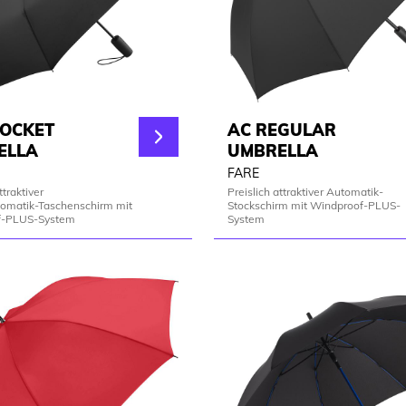
POCKET
AC REGULAR
ELLA
UMBRELLA
FARE
ttraktiver
Preislich attraktiver Automatik-
omatik-Taschenschirm mit
Stockschirm mit Windproof-PLUS-
f-PLUS-System
System