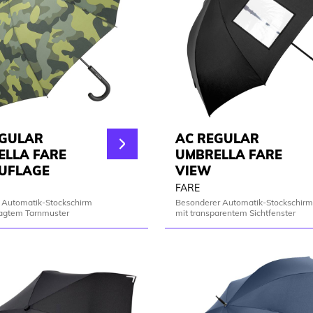
EGULAR
AC REGULAR
ELLA FARE
UMBRELLA FARE
UFLAGE
VIEW
FARE
 Automatik-Stockschirm
Besonderer Automatik-Stockschirm
agtem Tarnmuster
mit transparentem Sichtfenster