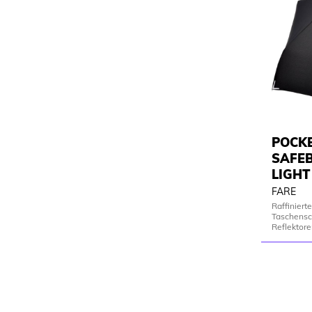
POCK
SAFEB
LIGHT
FARE
Raffiniert
Taschensc
Reflektor