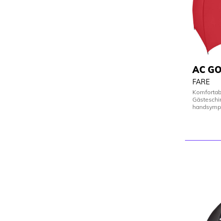
AC GO
FARE
Komfortab
Gästeschi
handsympa