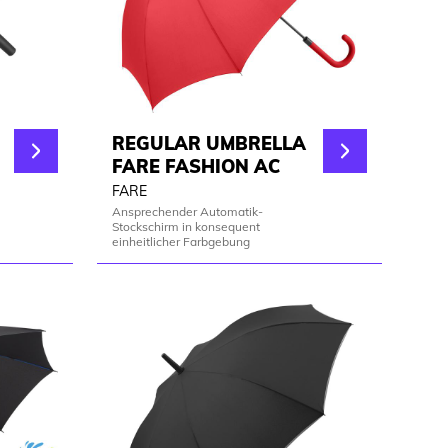
REGULAR UMBRELLA
FARE FASHION AC
FARE
Ansprechender Automatik-
Stockschirm in konsequent
einheitlicher Farbgebung