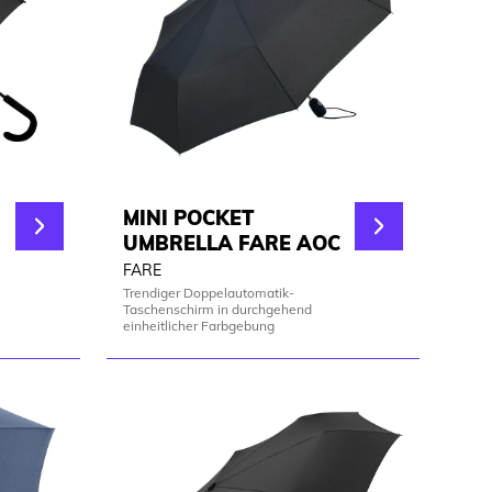
MINI POCKET
UMBRELLA FARE AOC
FARE
Trendiger Doppelautomatik-
Taschenschirm in durchgehend
einheitlicher Farbgebung