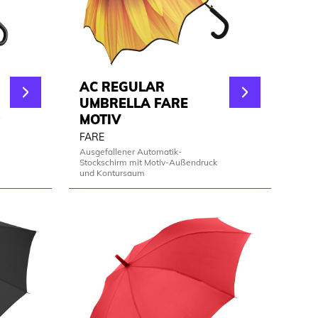
AC REGULAR
UMBRELLA FARE
MOTIV
FARE
Ausgefallener Automatik-
Stockschirm mit Motiv-Außendruck
und Kontursaum